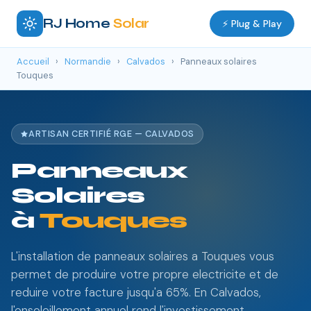
RJ Home
Solar
⚡ Plug & Play
Accueil
›
Normandie
›
Calvados
›
Panneaux solaires
Touques
ARTISAN CERTIFIÉ RGE — CALVADOS
Panneaux
Solaires
à
Touques
L'installation de panneaux solaires a Touques vous
permet de produire votre propre electricite et de
reduire votre facture jusqu'a 65%. En Calvados,
l'ensoleillement annuel rend l'investissement