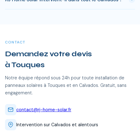
10 ans selon votre consommation. Les aides disponibles en
Calvados permettent de reduire significativement ce delai.
Oui, RJ Home Solar intervient sur l'ensemble du Calvados,
dont Touques et toutes les communes alentour. Nos équipes
certifiées RGE se déplacent sans frais supplémentaires.
CONTACT
Demandez votre devis
à Touques
Notre équipe répond sous 24h pour toute installation de
panneaux solaires à Touques et en Calvados. Gratuit, sans
engagement.
contact@rj-home-solar.fr
Intervention sur Calvados et alentours