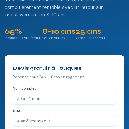
particulierement rentable avec un retour sur
investissement en 8-10 ans.
65%
8-10 ans
25 ans
économies sur facture
retour sur invest.
garantie panneau
Devis gratuit à Touques
Réponse sous 24h — Sans engagement
Nom complet
Email