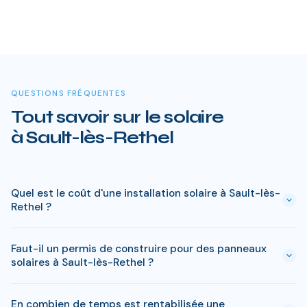
QUESTIONS FRÉQUENTES
Tout savoir sur le solaire
à Sault-lès-Rethel
Quel est le coût d'une installation solaire à Sault-lès-
Rethel ?
Le prix varie entre 5 000 € et 15 000 € selon la puissance (3
Faut-il un permis de construire pour des panneaux
à 9 kWc). Après les aides disponibles en Ardennes
solaires à Sault-lès-Rethel ?
(MaPrimeRénov', prime autoconsommation, TVA réduite), le
reste à charge peut descendre sous 4 000 € pour une
En général, une simple déclaration préalable de travaux suffit
installation standard de 3 kWc.
En combien de temps est rentabilisée une