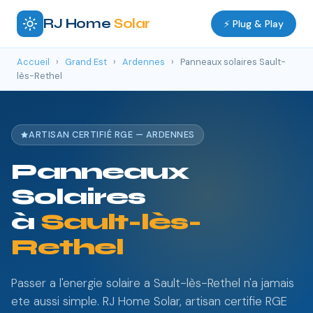
RJ Home
Solar
⚡ Plug & Play
Accueil
›
Grand Est
›
Ardennes
›
Panneaux solaires Sault-
lès-Rethel
ARTISAN CERTIFIÉ RGE — ARDENNES
Panneaux
Solaires
à
Sault-lès-
Rethel
Passer a l'energie solaire a Sault-lès-Rethel n'a jamais
ete aussi simple. RJ Home Solar, artisan certifie RGE