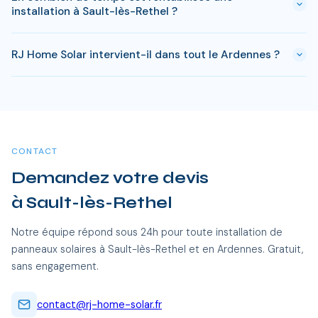
à Sault-lès-Rethel. Si votre bien est classé ou en zone
installation à Sault-lès-Rethel ?
protégée en Ardennes, des règles spécifiques peuvent
s'appliquer. RJ Home Solar gère toutes ces démarches sans
Avec l'ensoleillement en Ardennes, le retour sur
surcoût.
RJ Home Solar intervient-il dans tout le Ardennes ?
investissement est atteint en 8-10 ans pour une installation
standard. L'electricite produite est ensuite quasi gratuite
Oui, RJ Home Solar intervient sur l'ensemble du Ardennes,
pendant 15 a 20 ans, soit des economies cumulees de 20
dont Sault-lès-Rethel et toutes les communes alentour. Nos
000 a 40 000 €.
équipes certifiées RGE se déplacent sans frais
supplémentaires.
CONTACT
Demandez votre devis
à Sault-lès-Rethel
Notre équipe répond sous 24h pour toute installation de
panneaux solaires à Sault-lès-Rethel et en Ardennes. Gratuit,
sans engagement.
contact@rj-home-solar.fr