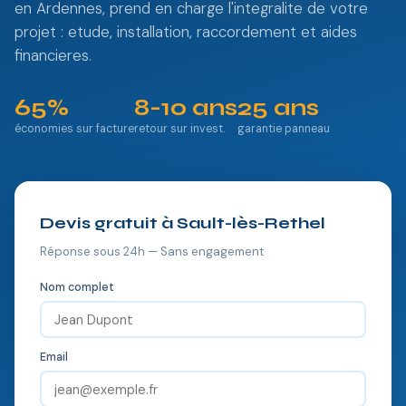
en Ardennes, prend en charge l'integralite de votre
projet : etude, installation, raccordement et aides
financieres.
65%
8-10 ans
25 ans
économies sur facture
retour sur invest.
garantie panneau
Devis gratuit à Sault-lès-Rethel
Réponse sous 24h — Sans engagement
Nom complet
Email