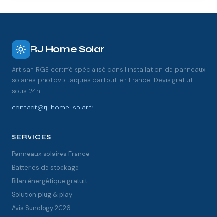
RJ Home Solar
Artisan RGE certifié spécialisé dans l'installation de panneaux
solaires photovoltaïques partout en France. Devis gratuit
sous 24h.
contact@rj-home-solar.fr
SERVICES
Panneaux solaires France
Batteries de stockage
Bilan énergétique gratuit
Solution plug & play
Avis Sunology 2026