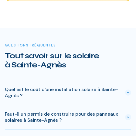
QUESTIONS FRÉQUENTES
Tout savoir sur le solaire
à Sainte-Agnès
Quel est le coût d'une installation solaire à Sainte-
Agnès ?
Le prix varie entre 5 000 € et 15 000 € selon la puissance (3
Faut-il un permis de construire pour des panneaux
à 9 kWc). Après les aides disponibles en Alpes-Maritimes
solaires à Sainte-Agnès ?
(MaPrimeRénov', prime autoconsommation, TVA réduite), le
reste à charge peut descendre sous 4 000 € pour une
En général, une simple déclaration préalable de travaux suffit