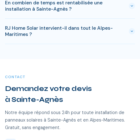
installation standard de 3 kWc.
En combien de temps est rentabilisée une
à Sainte-Agnès. Si votre bien est classé ou en zone protégée
installation à Sainte-Agnès ?
en Alpes-Maritimes, des règles spécifiques peuvent
s'appliquer. RJ Home Solar gère toutes ces démarches sans
En Alpes-Maritimes, comptez entre 6-8 ans pour rentabiliser
surcoût.
RJ Home Solar intervient-il dans tout le Alpes-
votre installation. Passe ce delai, chaque kWh produit est
Maritimes ?
gratuit. Sur 25 ans, une installation de 3 kWc genere des
economies entre 20 000 et 35 000 €.
Oui, RJ Home Solar intervient sur l'ensemble du Alpes-
Maritimes, dont Sainte-Agnès et toutes les communes
alentour. Nos équipes certifiées RGE se déplacent sans frais
supplémentaires.
CONTACT
Demandez votre devis
à Sainte-Agnès
Notre équipe répond sous 24h pour toute installation de
panneaux solaires à Sainte-Agnès et en Alpes-Maritimes.
Gratuit, sans engagement.