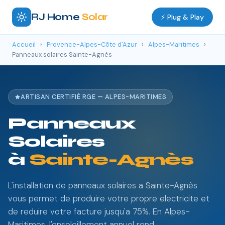
RJ Home
Solar
⚡ Plug & Play
Accueil
›
Provence-Alpes-Côte d'Azur
›
Alpes-Maritimes
›
Panneaux solaires Sainte-Agnès
ARTISAN CERTIFIÉ RGE — ALPES-MARITIMES
Panneaux
Solaires
à
Sainte-Agnès
L'installation de panneaux solaires a Sainte-Agnès
vous permet de produire votre propre electricite et
de reduire votre facture jusqu'a 75%. En Alpes-
Maritimes, l'ensoleillement annuel rend