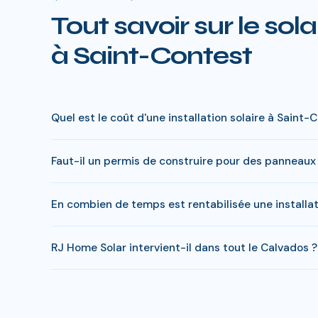
Tout savoir sur le sola
à Saint-Contest
Quel est le coût d'une installation solaire à Saint-
Le prix varie entre 5 000 € et 15 000 € selon la puiss
Faut-il un permis de construire pour des panneaux 
à charge peut descendre sous 4 000 € pour une install
En général, une simple déclaration préalable de travaux
En combien de temps est rentabilisée une installa
s'appliquer. RJ Home Solar gère toutes ces démarches 
En Calvados, comptez entre 8-10 ans pour rentabiliser vo
RJ Home Solar intervient-il dans tout le Calvados ?
economies entre 20 000 et 35 000 €.
Oui, RJ Home Solar intervient sur l'ensemble du Calvad
supplémentaires.