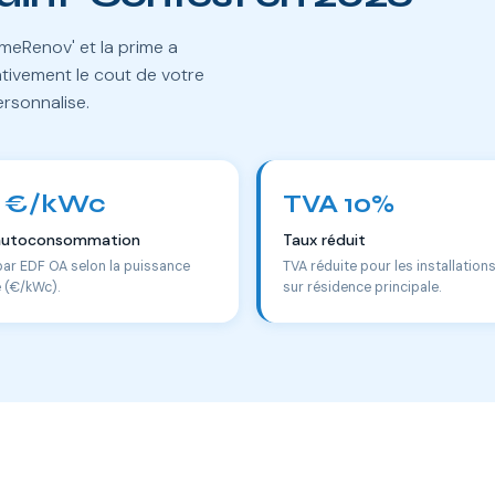
meRenov' et la prime a
tivement le cout de votre
ersonnalise.
 €/kWc
TVA 10%
autoconsommation
Taux réduit
par EDF OA selon la puissance
TVA réduite pour les installation
e (€/kWc).
sur résidence principale.