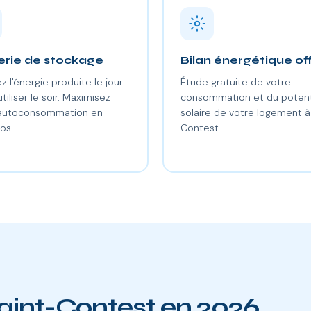
erie de stockage
Bilan énergétique of
z l'énergie produite le jour
Étude gratuite de votre
utiliser le soir. Maximisez
consommation et du potent
 autoconsommation en
solaire de votre logement à
os.
Contest.
Saint-Contest en 2026