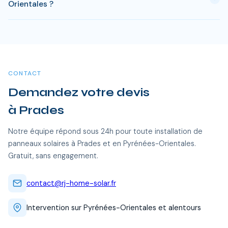
Orientales ?
standard. L'electricite produite est ensuite quasi gratuite
pendant 15 a 20 ans, soit des economies cumulees de 20
Oui, RJ Home Solar intervient sur l'ensemble du Pyrénées-
000 a 40 000 €.
Orientales, dont Prades et toutes les communes alentour.
Nos équipes certifiées RGE se déplacent sans frais
supplémentaires.
CONTACT
Demandez votre devis
à Prades
Notre équipe répond sous 24h pour toute installation de
panneaux solaires à Prades et en Pyrénées-Orientales.
Gratuit, sans engagement.
contact@rj-home-solar.fr
Intervention sur Pyrénées-Orientales et alentours