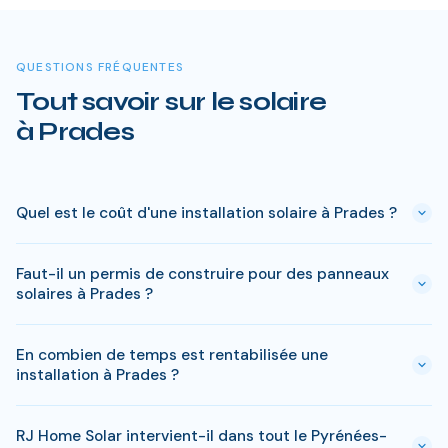
QUESTIONS FRÉQUENTES
Tout savoir sur le solaire
à Prades
Quel est le coût d'une installation solaire à Prades ?
Le prix varie entre 5 000 € et 15 000 € selon la puissance (3
Faut-il un permis de construire pour des panneaux
à 9 kWc). Après les aides disponibles en Pyrénées-Orientales
solaires à Prades ?
(MaPrimeRénov', prime autoconsommation, TVA réduite), le
reste à charge peut descendre sous 4 000 € pour une
En général, une simple déclaration préalable de travaux suffit
installation standard de 3 kWc.
En combien de temps est rentabilisée une
à Prades. Si votre bien est classé ou en zone protégée en
installation à Prades ?
Pyrénées-Orientales, des règles spécifiques peuvent
s'appliquer. RJ Home Solar gère toutes ces démarches sans
Avec l'ensoleillement en Pyrénées-Orientales, le retour sur
surcoût.
RJ Home Solar intervient-il dans tout le Pyrénées-
investissement est atteint en 7-9 ans pour une installation