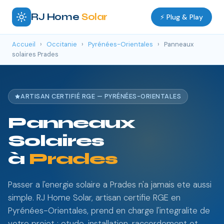
RJ Home
Solar
⚡ Plug & Play
Accueil
›
Occitanie
›
Pyrénées-Orientales
›
Panneaux
solaires Prades
ARTISAN CERTIFIÉ RGE — PYRÉNÉES-ORIENTALES
Panneaux
Solaires
à
Prades
Passer a l'energie solaire a Prades n'a jamais ete aussi
simple. RJ Home Solar, artisan certifie RGE en
Pyrénées-Orientales, prend en charge l'integralite de
votre projet : etude, installation, raccordement et