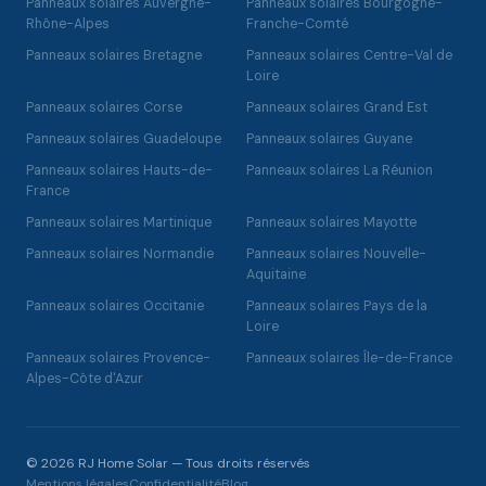
Panneaux solaires Auvergne-
Panneaux solaires Bourgogne-
Rhône-Alpes
Franche-Comté
Panneaux solaires Bretagne
Panneaux solaires Centre-Val de
Loire
Panneaux solaires Corse
Panneaux solaires Grand Est
Panneaux solaires Guadeloupe
Panneaux solaires Guyane
Panneaux solaires Hauts-de-
Panneaux solaires La Réunion
France
Panneaux solaires Martinique
Panneaux solaires Mayotte
Panneaux solaires Normandie
Panneaux solaires Nouvelle-
Aquitaine
Panneaux solaires Occitanie
Panneaux solaires Pays de la
Loire
Panneaux solaires Provence-
Panneaux solaires Île-de-France
Alpes-Côte d'Azur
© 2026 RJ Home Solar — Tous droits réservés
Mentions légales
Confidentialité
Blog