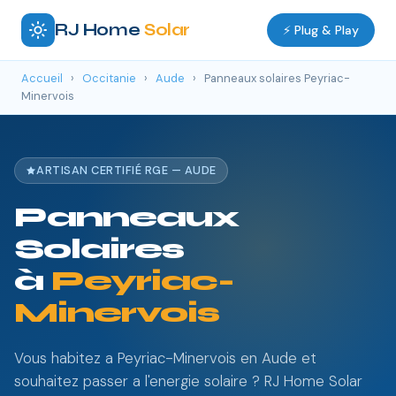
RJ Home
Solar
⚡ Plug & Play
Accueil
›
Occitanie
›
Aude
›
Panneaux solaires Peyriac-
Minervois
ARTISAN CERTIFIÉ RGE — AUDE
Panneaux
Solaires
à
Peyriac-
Minervois
Vous habitez a Peyriac-Minervois en Aude et
souhaitez passer a l'energie solaire ? RJ Home Solar