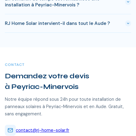
à Peyriac-Minervois. Si votre bien est classé ou en zone
installation à Peyriac-Minervois ?
protégée en Aude, des règles spécifiques peuvent
s'appliquer. RJ Home Solar gère toutes ces démarches sans
Le retour sur investissement a Peyriac-Minervois est estime
surcoût.
RJ Home Solar intervient-il dans tout le Aude ?
entre 7-9 ans selon votre consommation. Les aides
disponibles en Aude permettent de reduire significativement
Oui, RJ Home Solar intervient sur l'ensemble du Aude, dont
ce delai.
Peyriac-Minervois et toutes les communes alentour. Nos
équipes certifiées RGE se déplacent sans frais
supplémentaires.
CONTACT
Demandez votre devis
à Peyriac-Minervois
Notre équipe répond sous 24h pour toute installation de
panneaux solaires à Peyriac-Minervois et en Aude. Gratuit,
sans engagement.
contact@rj-home-solar.fr