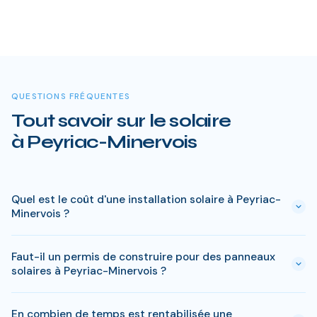
QUESTIONS FRÉQUENTES
Tout savoir sur le solaire
à Peyriac-Minervois
Quel est le coût d'une installation solaire à Peyriac-
Minervois ?
Le prix varie entre 5 000 € et 15 000 € selon la puissance (3
Faut-il un permis de construire pour des panneaux
à 9 kWc). Après les aides disponibles en Aude
solaires à Peyriac-Minervois ?
(MaPrimeRénov', prime autoconsommation, TVA réduite), le
reste à charge peut descendre sous 4 000 € pour une
En général, une simple déclaration préalable de travaux suffit
installation standard de 3 kWc.
En combien de temps est rentabilisée une