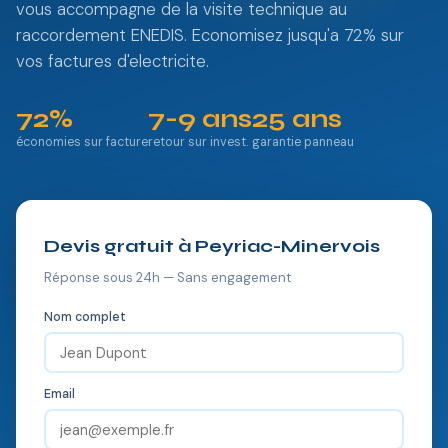
vous accompagne de la visite technique au
raccordement ENEDIS. Economisez jusqu'a 72% sur
vos factures d'electricite.
72%
7-9 ans
25 ans
économies sur facture
retour sur invest.
garantie panneau
Devis gratuit à Peyriac-Minervois
Réponse sous 24h — Sans engagement
Nom complet
Email