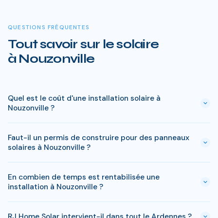
QUESTIONS FRÉQUENTES
Tout savoir sur le solaire
à Nouzonville
Quel est le coût d'une installation solaire à
Nouzonville ?
Le prix varie entre 5 000 € et 15 000 € selon la puissance (3
Faut-il un permis de construire pour des panneaux
à 9 kWc). Après les aides disponibles en Ardennes
solaires à Nouzonville ?
(MaPrimeRénov', prime autoconsommation, TVA réduite), le
reste à charge peut descendre sous 4 000 € pour une
En général, une simple déclaration préalable de travaux suffit
installation standard de 3 kWc.
En combien de temps est rentabilisée une
à Nouzonville. Si votre bien est classé ou en zone protégée
installation à Nouzonville ?
en Ardennes, des règles spécifiques peuvent s'appliquer. RJ
Home Solar gère toutes ces démarches sans surcoût.
Avec l'ensoleillement en Ardennes, le retour sur
RJ Home Solar intervient-il dans tout le Ardennes ?