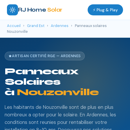
RJ Home
Solar
⚡ Plug & Play
Accueil
›
Grand Est
›
Ardennes
›
Panneaux solaires
Nouzonville
ARTISAN CERTIFIÉ RGE — ARDENNES
Panneaux
Solaires
à
Nouzonville
Les habitants de Nouzonville sont de plus en plus
nombreux a opter pour le solaire. En Ardennes, les
conditions sont reunies pour rentabiliser votre
installation en 8-10 ans. Decouvrez nos solutions