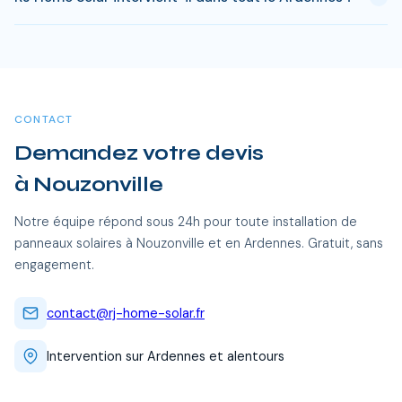
investissement est atteint en 8-10 ans pour une installation
standard. L'electricite produite est ensuite quasi gratuite
Oui, RJ Home Solar intervient sur l'ensemble du Ardennes,
pendant 15 a 20 ans, soit des economies cumulees de 20
dont Nouzonville et toutes les communes alentour. Nos
000 a 40 000 €.
équipes certifiées RGE se déplacent sans frais
supplémentaires.
CONTACT
Demandez votre devis
à Nouzonville
Notre équipe répond sous 24h pour toute installation de
panneaux solaires à Nouzonville et en Ardennes. Gratuit, sans
engagement.
contact@rj-home-solar.fr
Intervention sur Ardennes et alentours