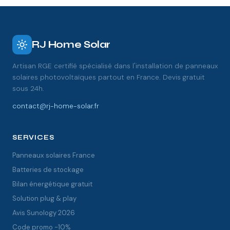
RJ Home Solar
Artisan RGE certifié spécialisé dans l'installation de panneaux
solaires photovoltaïques partout en France. Devis gratuit
sous 24h.
contact@rj-home-solar.fr
SERVICES
Panneaux solaires France
Batteries de stockage
Bilan énergétique gratuit
Solution plug & play
Avis Sunology 2026
Code promo -10%