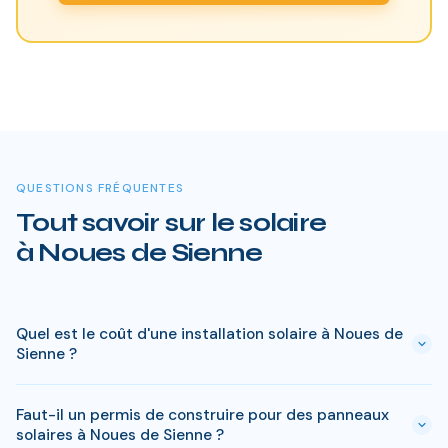
QUESTIONS FRÉQUENTES
Tout savoir sur le solaire
à Noues de Sienne
Quel est le coût d'une installation solaire à Noues de
Sienne ?
Le prix varie entre 5 000 € et 15 000 € selon la puissance (3
Faut-il un permis de construire pour des panneaux
à 9 kWc). Après les aides disponibles en Calvados
solaires à Noues de Sienne ?
(MaPrimeRénov', prime autoconsommation, TVA réduite), le