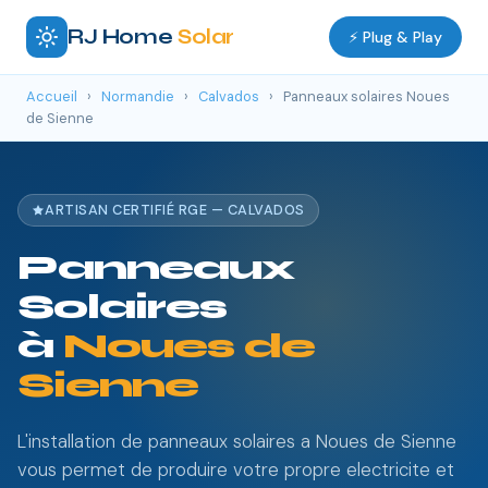
RJ Home
Solar
⚡ Plug & Play
Accueil
›
Normandie
›
Calvados
›
Panneaux solaires Noues
de Sienne
ARTISAN CERTIFIÉ RGE — CALVADOS
Panneaux
Solaires
à
Noues de
Sienne
L'installation de panneaux solaires a Noues de Sienne
vous permet de produire votre propre electricite et