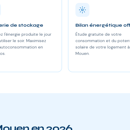
erie de stockage
Bilan énergétique of
z l'énergie produite le jour
Étude gratuite de votre
utiliser le soir. Maximisez
consommation et du potent
 autoconsommation en
solaire de votre logement à
os.
Mouen.
 Mouen en 2026