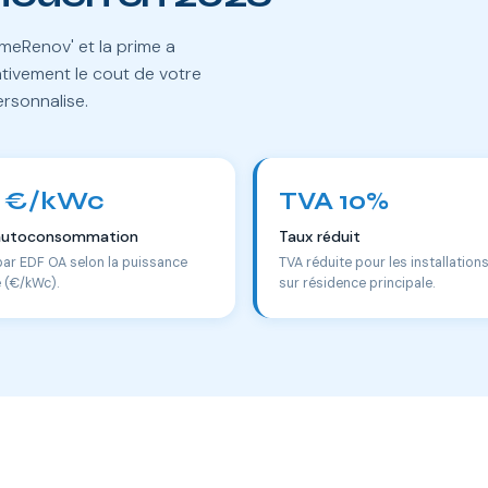
meRenov' et la prime a
tivement le cout de votre
ersonnalise.
 €/kWc
TVA 10%
autoconsommation
Taux réduit
par EDF OA selon la puissance
TVA réduite pour les installation
e (€/kWc).
sur résidence principale.