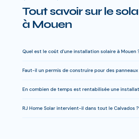
Tout savoir sur le sola
à Mouen
Quel est le coût d'une installation solaire à Mouen 
Le prix varie entre 5 000 € et 15 000 € selon la puiss
Faut-il un permis de construire pour des panneaux
à charge peut descendre sous 4 000 € pour une install
En général, une simple déclaration préalable de travaux
En combien de temps est rentabilisée une installa
Home Solar gère toutes ces démarches sans surcoût.
En Calvados, comptez entre 8-10 ans pour rentabiliser vo
RJ Home Solar intervient-il dans tout le Calvados ?
economies entre 20 000 et 35 000 €.
Oui, RJ Home Solar intervient sur l'ensemble du Calvad