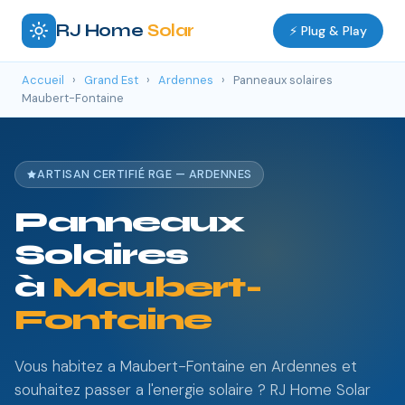
RJ Home
Solar
⚡ Plug & Play
Accueil
›
Grand Est
›
Ardennes
›
Panneaux solaires
Maubert-Fontaine
ARTISAN CERTIFIÉ RGE — ARDENNES
Panneaux
Solaires
à
Maubert-
Fontaine
Vous habitez a Maubert-Fontaine en Ardennes et
souhaitez passer a l'energie solaire ? RJ Home Solar