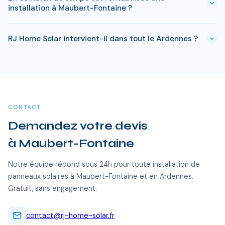
à Maubert-Fontaine. Si votre bien est classé ou en zone
installation à Maubert-Fontaine ?
protégée en Ardennes, des règles spécifiques peuvent
s'appliquer. RJ Home Solar gère toutes ces démarches sans
En Ardennes, comptez entre 8-10 ans pour rentabiliser votre
surcoût.
RJ Home Solar intervient-il dans tout le Ardennes ?
installation. Passe ce delai, chaque kWh produit est gratuit.
Sur 25 ans, une installation de 3 kWc genere des economies
Oui, RJ Home Solar intervient sur l'ensemble du Ardennes,
entre 20 000 et 35 000 €.
dont Maubert-Fontaine et toutes les communes alentour.
Nos équipes certifiées RGE se déplacent sans frais
supplémentaires.
CONTACT
Demandez votre devis
à Maubert-Fontaine
Notre équipe répond sous 24h pour toute installation de
panneaux solaires à Maubert-Fontaine et en Ardennes.
Gratuit, sans engagement.
contact@rj-home-solar.fr