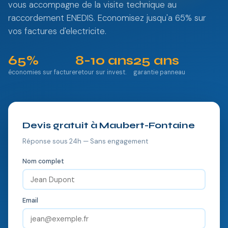
vous accompagne de la visite technique au
raccordement ENEDIS. Economisez jusqu'a 65% sur
vos factures d'electricite.
65%
8-10 ans
25 ans
économies sur facture
retour sur invest.
garantie panneau
Devis gratuit à Maubert-Fontaine
Réponse sous 24h — Sans engagement
Nom complet
Email