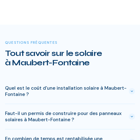
QUESTIONS FRÉQUENTES
Tout savoir sur le solaire
à Maubert-Fontaine
Quel est le coût d'une installation solaire à Maubert-
Fontaine ?
Le prix varie entre 5 000 € et 15 000 € selon la puissance (3
Faut-il un permis de construire pour des panneaux
à 9 kWc). Après les aides disponibles en Ardennes
solaires à Maubert-Fontaine ?
(MaPrimeRénov', prime autoconsommation, TVA réduite), le
reste à charge peut descendre sous 4 000 € pour une
En général, une simple déclaration préalable de travaux suffit
installation standard de 3 kWc.
En combien de temps est rentabilisée une