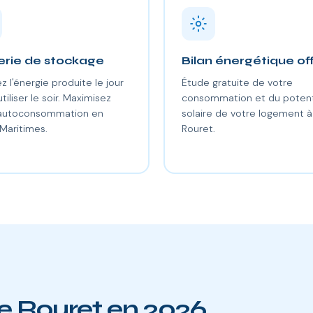
erie de stockage
Bilan énergétique of
z l'énergie produite le jour
Étude gratuite de votre
utiliser le soir. Maximisez
consommation et du potent
 autoconsommation en
solaire de votre logement à
Maritimes.
Rouret.
Le Rouret en 2026