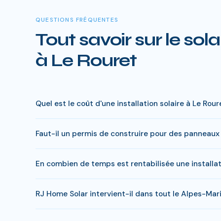
QUESTIONS FRÉQUENTES
Tout savoir sur le sola
à Le Rouret
Quel est le coût d'une installation solaire à Le Rour
Le prix varie entre 5 000 € et 15 000 € selon la puiss
Faut-il un permis de construire pour des panneaux 
reste à charge peut descendre sous 4 000 € pour une i
En général, une simple déclaration préalable de travaux
En combien de temps est rentabilisée une installat
s'appliquer. RJ Home Solar gère toutes ces démarches 
Avec l'ensoleillement en Alpes-Maritimes, le retour sur i
RJ Home Solar intervient-il dans tout le Alpes-Mar
pendant 15 a 20 ans, soit des economies cumulees de
Oui, RJ Home Solar intervient sur l'ensemble du Alpes-