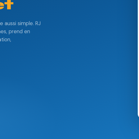
et
te aussi simple. RJ
mes, prend en
ation,