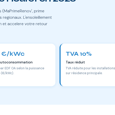
es (MaPrimeRenov', prime
 regionaux. L'ensoleillement
n et accelere votre retour
 €/kWc
TVA 10%
autoconsommation
Taux réduit
par EDF OA selon la puissance
TVA réduite pour les installation
e (€/kWc).
sur résidence principale.