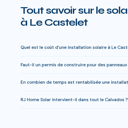
Tout savoir sur le sola
à Le Castelet
Quel est le coût d'une installation solaire à Le Cast
Le prix varie entre 5 000 € et 15 000 € selon la puiss
Faut-il un permis de construire pour des panneaux 
à charge peut descendre sous 4 000 € pour une install
En général, une simple déclaration préalable de travaux 
En combien de temps est rentabilisée une installat
RJ Home Solar gère toutes ces démarches sans surcoût
Le retour sur investissement a Le Castelet est estime 
RJ Home Solar intervient-il dans tout le Calvados ?
delai.
Oui, RJ Home Solar intervient sur l'ensemble du Calvad