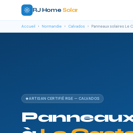
RJ Home
Solar
Accueil
›
Normandie
›
Calvados
›
Panneaux solaires Le C
ARTISAN CERTIFIÉ RGE — CALVADOS
Panneaux 