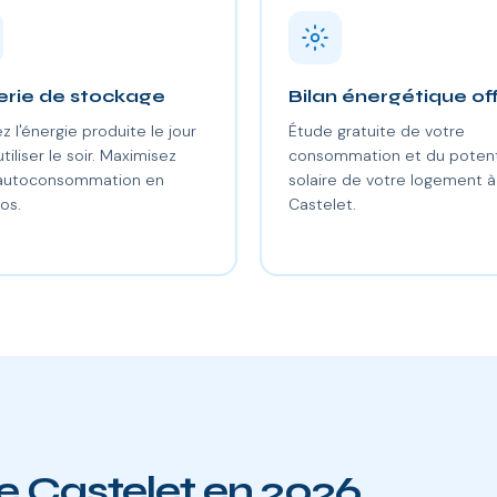
erie de stockage
Bilan énergétique of
z l'énergie produite le jour
Étude gratuite de votre
utiliser le soir. Maximisez
consommation et du potent
 autoconsommation en
solaire de votre logement à
os.
Castelet.
Le Castelet en 2026