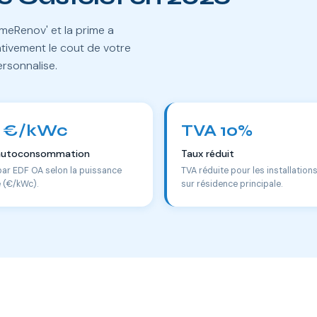
meRenov' et la prime a
tivement le cout de votre
ersonnalise.
 €/kWc
TVA 10%
autoconsommation
Taux réduit
par EDF OA selon la puissance
TVA réduite pour les installation
e (€/kWc).
sur résidence principale.