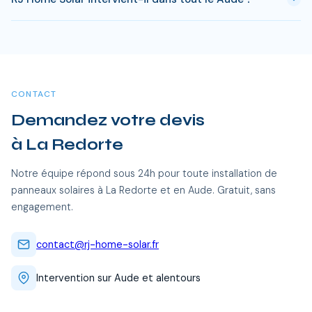
7-9 ans selon votre consommation. Les aides disponibles en
Aude permettent de reduire significativement ce delai.
Oui, RJ Home Solar intervient sur l'ensemble du Aude, dont La
Redorte et toutes les communes alentour. Nos équipes
certifiées RGE se déplacent sans frais supplémentaires.
CONTACT
Demandez votre devis
à La Redorte
Notre équipe répond sous 24h pour toute installation de
panneaux solaires à La Redorte et en Aude. Gratuit, sans
engagement.
contact@rj-home-solar.fr
Intervention sur Aude et alentours