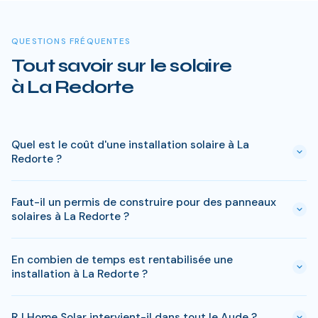
QUESTIONS FRÉQUENTES
Tout savoir sur le solaire
à La Redorte
Quel est le coût d'une installation solaire à La
Redorte ?
Le prix varie entre 5 000 € et 15 000 € selon la puissance (3
Faut-il un permis de construire pour des panneaux
à 9 kWc). Après les aides disponibles en Aude
solaires à La Redorte ?
(MaPrimeRénov', prime autoconsommation, TVA réduite), le
reste à charge peut descendre sous 4 000 € pour une
En général, une simple déclaration préalable de travaux suffit
installation standard de 3 kWc.
En combien de temps est rentabilisée une
à La Redorte. Si votre bien est classé ou en zone protégée
installation à La Redorte ?
en Aude, des règles spécifiques peuvent s'appliquer. RJ Home
Solar gère toutes ces démarches sans surcoût.
Le retour sur investissement a La Redorte est estime entre
RJ Home Solar intervient-il dans tout le Aude ?