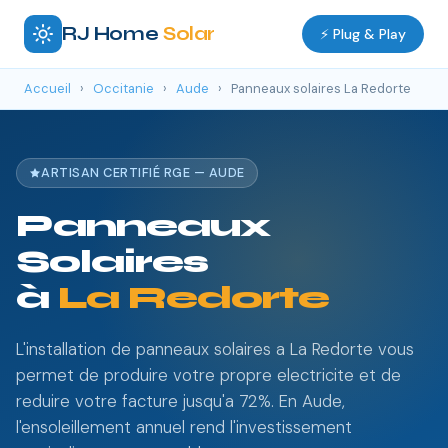
RJ Home
Solar
⚡ Plug & Play
Accueil
›
Occitanie
›
Aude
›
Panneaux solaires La Redorte
ARTISAN CERTIFIÉ RGE — AUDE
Panneaux
Solaires
à
La Redorte
L'installation de panneaux solaires a La Redorte vous
permet de produire votre propre electricite et de
reduire votre facture jusqu'a 72%. En Aude,
l'ensoleillement annuel rend l'investissement