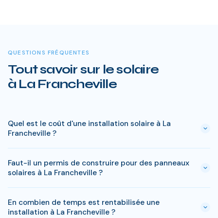
QUESTIONS FRÉQUENTES
Tout savoir sur le solaire
à La Francheville
Quel est le coût d'une installation solaire à La
Francheville ?
Le prix varie entre 5 000 € et 15 000 € selon la puissance (3
Faut-il un permis de construire pour des panneaux
à 9 kWc). Après les aides disponibles en Ardennes
solaires à La Francheville ?
(MaPrimeRénov', prime autoconsommation, TVA réduite), le
reste à charge peut descendre sous 4 000 € pour une
En général, une simple déclaration préalable de travaux suffit
installation standard de 3 kWc.
En combien de temps est rentabilisée une
à La Francheville. Si votre bien est classé ou en zone
installation à La Francheville ?
protégée en Ardennes, des règles spécifiques peuvent