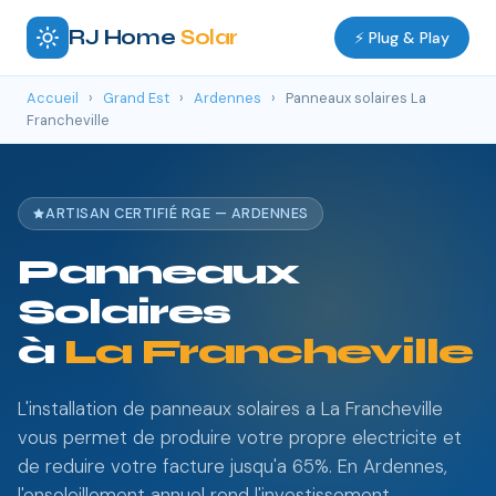
RJ Home
Solar
⚡ Plug & Play
Accueil
›
Grand Est
›
Ardennes
›
Panneaux solaires La
Francheville
ARTISAN CERTIFIÉ RGE — ARDENNES
Panneaux
Solaires
à
La Francheville
L'installation de panneaux solaires a La Francheville
vous permet de produire votre propre electricite et
de reduire votre facture jusqu'a 65%. En Ardennes,
l'ensoleillement annuel rend l'investissement