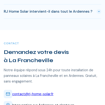
s'appliquer. RJ Home Solar gère toutes ces démarches sans
En Ardennes, comptez entre 8-10 ans pour rentabiliser votre
surcoût.
RJ Home Solar intervient-il dans tout le Ardennes ?
installation. Passe ce delai, chaque kWh produit est gratuit.
Sur 25 ans, une installation de 3 kWc genere des economies
Oui, RJ Home Solar intervient sur l'ensemble du Ardennes,
entre 20 000 et 35 000 €.
dont La Francheville et toutes les communes alentour. Nos
équipes certifiées RGE se déplacent sans frais
supplémentaires.
CONTACT
Demandez votre devis
à La Francheville
Notre équipe répond sous 24h pour toute installation de
panneaux solaires à La Francheville et en Ardennes. Gratuit,
sans engagement.
contact@rj-home-solar.fr