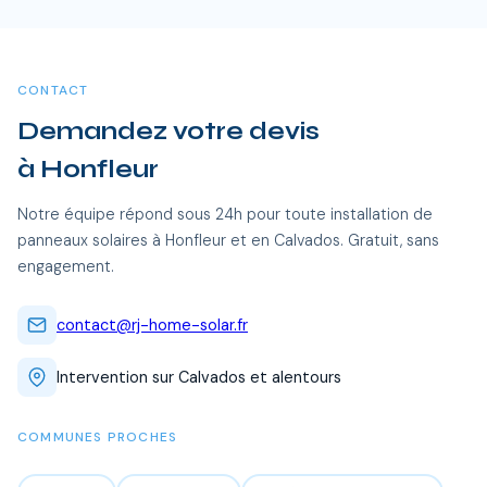
pendant 15 a 20 ans, soit des economies cumulees de 20
dont Honfleur et toutes les communes alentour. Nos équipes
000 a 40 000 €.
certifiées RGE se déplacent sans frais supplémentaires.
CONTACT
Demandez votre devis
à Honfleur
Notre équipe répond sous 24h pour toute installation de
panneaux solaires à Honfleur et en Calvados. Gratuit, sans
engagement.
contact@rj-home-solar.fr
Intervention sur Calvados et alentours
COMMUNES PROCHES