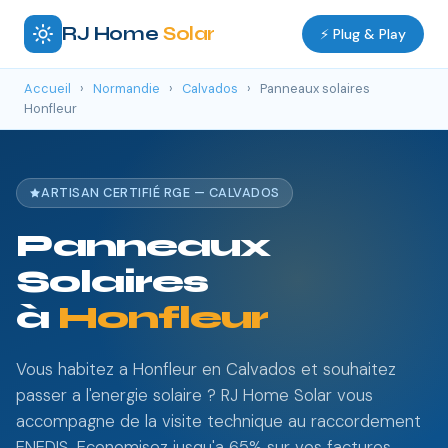
RJ Home
Solar
⚡ Plug & Play
Accueil
›
Normandie
›
Calvados
›
Panneaux solaires
Honfleur
ARTISAN CERTIFIÉ RGE — CALVADOS
Panneaux
Solaires
à
Honfleur
Vous habitez a Honfleur en Calvados et souhaitez
passer a l'energie solaire ? RJ Home Solar vous
accompagne de la visite technique au raccordement
ENEDIS. Economisez jusqu'a 65% sur vos factures