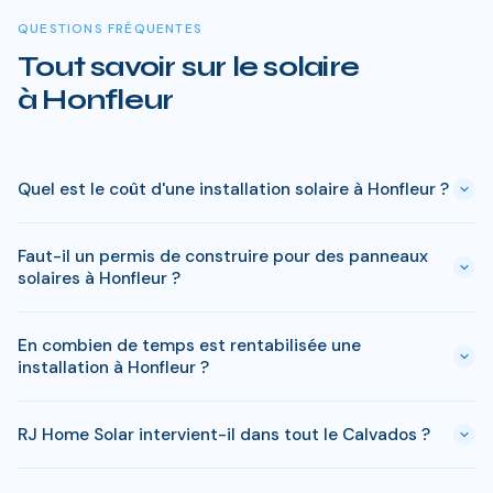
QUESTIONS FRÉQUENTES
Tout savoir sur le solaire
à Honfleur
Quel est le coût d'une installation solaire à Honfleur ?
Le prix varie entre 5 000 € et 15 000 € selon la puissance (3
Faut-il un permis de construire pour des panneaux
à 9 kWc). Après les aides disponibles en Calvados
solaires à Honfleur ?
(MaPrimeRénov', prime autoconsommation, TVA réduite), le
reste à charge peut descendre sous 4 000 € pour une
En général, une simple déclaration préalable de travaux suffit
installation standard de 3 kWc.
En combien de temps est rentabilisée une
à Honfleur. Si votre bien est classé ou en zone protégée en
installation à Honfleur ?
Calvados, des règles spécifiques peuvent s'appliquer. RJ
Home Solar gère toutes ces démarches sans surcoût.
Avec l'ensoleillement en Calvados, le retour sur
RJ Home Solar intervient-il dans tout le Calvados ?
investissement est atteint en 8-10 ans pour une installation
standard. L'electricite produite est ensuite quasi gratuite
Oui, RJ Home Solar intervient sur l'ensemble du Calvados,