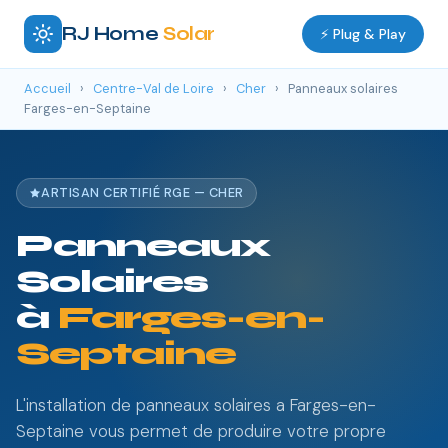
RJ Home
Solar
⚡ Plug & Play
Accueil
›
Centre-Val de Loire
›
Cher
›
Panneaux solaires
Farges-en-Septaine
ARTISAN CERTIFIÉ RGE — CHER
Panneaux
Solaires
à
Farges-en-
Septaine
L'installation de panneaux solaires a Farges-en-
Septaine vous permet de produire votre propre