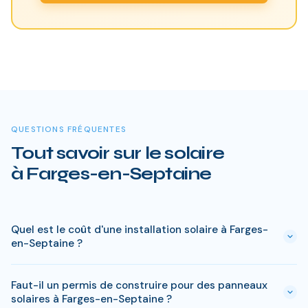
QUESTIONS FRÉQUENTES
Tout savoir sur le solaire
à Farges-en-Septaine
Quel est le coût d'une installation solaire à Farges-
en-Septaine ?
Le prix varie entre 5 000 € et 15 000 € selon la puissance (3
Faut-il un permis de construire pour des panneaux
à 9 kWc). Après les aides disponibles en Cher
solaires à Farges-en-Septaine ?
(MaPrimeRénov', prime autoconsommation, TVA réduite), le