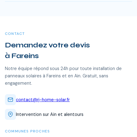
permettent de reduire significativement ce delai.
Oui, RJ Home Solar intervient sur l'ensemble du Ain, dont
Fareins et toutes les communes alentour. Nos équipes
certifiées RGE se déplacent sans frais supplémentaires.
CONTACT
Demandez votre devis
à Fareins
Notre équipe répond sous 24h pour toute installation de
panneaux solaires à Fareins et en Ain. Gratuit, sans
engagement.
contact@rj-home-solar.fr
Intervention sur Ain et alentours
COMMUNES PROCHES