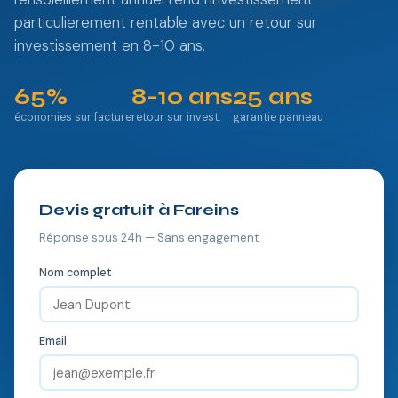
particulierement rentable avec un retour sur
investissement en 8-10 ans.
65%
8-10 ans
25 ans
économies sur facture
retour sur invest.
garantie panneau
Devis gratuit à Fareins
Réponse sous 24h — Sans engagement
Nom complet
Email