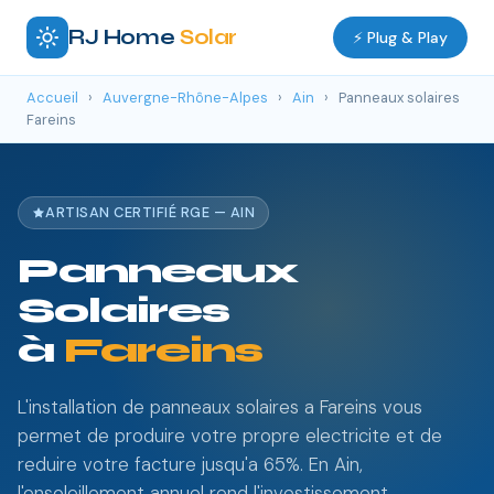
RJ Home
Solar
⚡ Plug & Play
Accueil
›
Auvergne-Rhône-Alpes
›
Ain
›
Panneaux solaires
Fareins
ARTISAN CERTIFIÉ RGE — AIN
Panneaux
Solaires
à
Fareins
L'installation de panneaux solaires a Fareins vous
permet de produire votre propre electricite et de
reduire votre facture jusqu'a 65%. En Ain,
l'ensoleillement annuel rend l'investissement