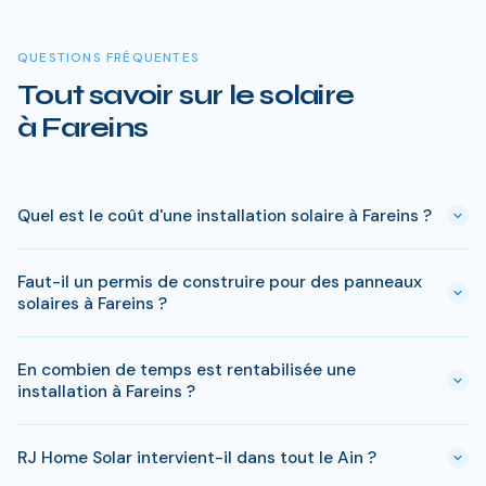
QUESTIONS FRÉQUENTES
Tout savoir sur le solaire
à Fareins
Quel est le coût d'une installation solaire à Fareins ?
Le prix varie entre 5 000 € et 15 000 € selon la puissance (3
Faut-il un permis de construire pour des panneaux
à 9 kWc). Après les aides disponibles en Ain (MaPrimeRénov',
solaires à Fareins ?
prime autoconsommation, TVA réduite), le reste à charge
peut descendre sous 4 000 € pour une installation standard
En général, une simple déclaration préalable de travaux suffit
de 3 kWc.
En combien de temps est rentabilisée une
à Fareins. Si votre bien est classé ou en zone protégée en
installation à Fareins ?
Ain, des règles spécifiques peuvent s'appliquer. RJ Home
Solar gère toutes ces démarches sans surcoût.
Le retour sur investissement a Fareins est estime entre 8-10
RJ Home Solar intervient-il dans tout le Ain ?
ans selon votre consommation. Les aides disponibles en Ain