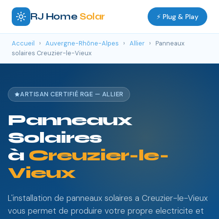
RJ Home
Solar
⚡ Plug & Play
Accueil
›
Auvergne-Rhône-Alpes
›
Allier
›
Panneaux
solaires Creuzier-le-Vieux
ARTISAN CERTIFIÉ RGE — ALLIER
Panneaux
Solaires
à
Creuzier-le-
Vieux
L'installation de panneaux solaires a Creuzier-le-Vieux
vous permet de produire votre propre electricite et