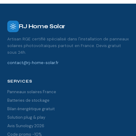
RJ Home Solar
Artisan RGE certifié spécialisé dans l'installation de panneaux
solaires photovoltaïques partout en France. Devis gratuit
sous 24h.
contact@rj-home-solar.fr
SERVICES
Panneaux solaires France
Batteries de stockage
Bilan énergétique gratuit
Solution plug & play
Avis Sunology 2026
Code promo -10%