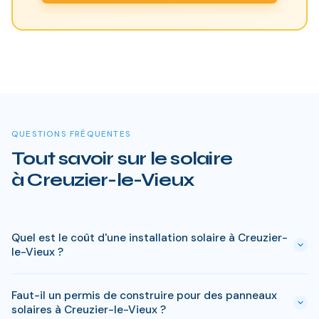
QUESTIONS FRÉQUENTES
Tout savoir sur le solaire
à Creuzier-le-Vieux
Quel est le coût d'une installation solaire à Creuzier-
le-Vieux ?
Le prix varie entre 5 000 € et 15 000 € selon la puissance (3
Faut-il un permis de construire pour des panneaux
à 9 kWc). Après les aides disponibles en Allier
solaires à Creuzier-le-Vieux ?
(MaPrimeRénov', prime autoconsommation, TVA réduite), le