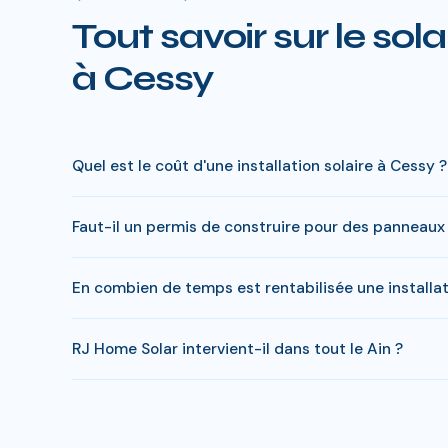
Tout savoir sur le sola
à Cessy
Quel est le coût d'une installation solaire à Cessy ?
Le prix varie entre 5 000 € et 15 000 € selon la puissa
Faut-il un permis de construire pour des panneaux 
charge peut descendre sous 4 000 € pour une installat
En général, une simple déclaration préalable de travaux 
En combien de temps est rentabilisée une installat
Solar gère toutes ces démarches sans surcoût.
En Ain, comptez entre 8-10 ans pour rentabiliser votre i
RJ Home Solar intervient-il dans tout le Ain ?
entre 20 000 et 35 000 €.
Oui, RJ Home Solar intervient sur l'ensemble du Ain, do