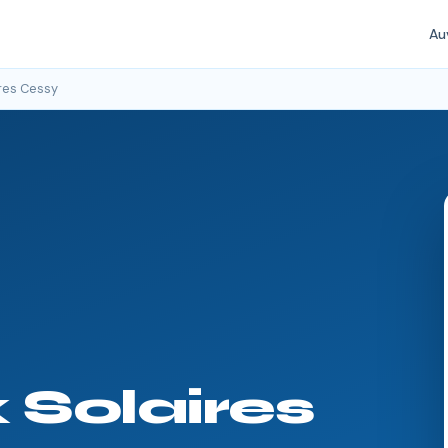
Au
res Cessy
Solaires