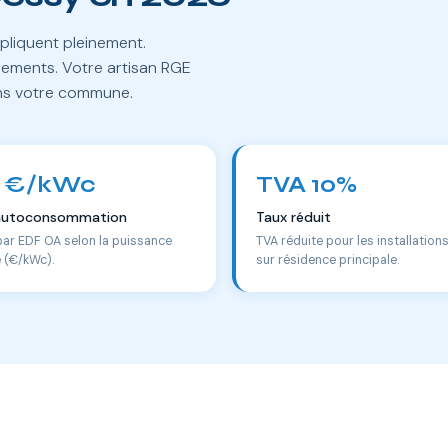
pliquent pleinement.
lements. Votre artisan RGE
ans votre commune.
 €/kWc
TVA 10%
autoconsommation
Taux réduit
par EDF OA selon la puissance
TVA réduite pour les installation
e (€/kWc).
sur résidence principale.