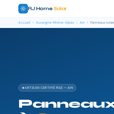
RJ Home
Solar
Accueil
›
Auvergne-Rhône-Alpes
›
Ain
›
Panneaux solai
ARTISAN CERTIFIÉ RGE — AIN
Panneaux 