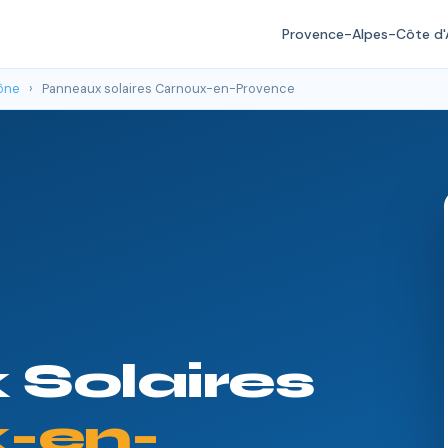
Provence-Alpes-Côte d'
ône
›
Panneaux solaires Carnoux-en-Provence
Solaires
-en-