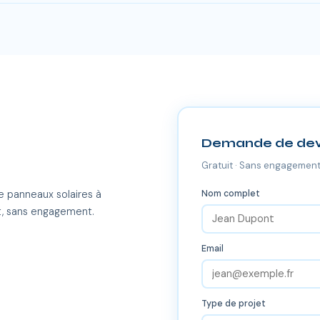
es-du-Rhône, dont Carnoux-en-Provence et toutes les communes al
Demande de dev
Gratuit · Sans engagement
Nom complet
e panneaux solaires à
, sans engagement.
Email
Type de projet