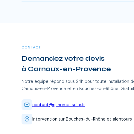
Oui, RJ Home Solar intervient sur l'ensemble du Bouch
frais supplémentaires.
CONTACT
Demandez votre devis
à Carnoux-en-Provence
Notre équipe répond sous 24h pour toute installation d
Carnoux-en-Provence et en Bouches-du-Rhône. Gratuit
contact@rj-home-solar.fr
Intervention sur Bouches-du-Rhône et alentours