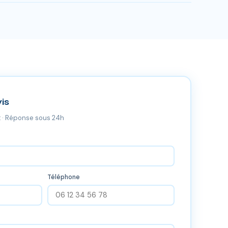
entour. Nos équipes certifiées RGE se déplacent sans
is
 · Réponse sous 24h
Téléphone