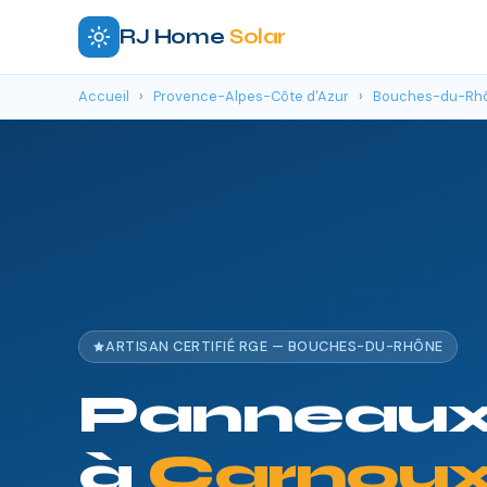
RJ Home
Solar
Accueil
›
Provence-Alpes-Côte d'Azur
›
Bouches-du-Rh
ARTISAN CERTIFIÉ RGE — BOUCHES-DU-RHÔNE
Panneaux 
à
Carnoux