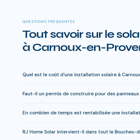
QUESTIONS FRÉQUENTES
Tout savoir sur le sola
à Carnoux-en-Prov
Quel est le coût d'une installation solaire à Carno
Le prix varie entre 5 000 € et 15 000 € selon la puis
Faut-il un permis de construire pour des panneaux
réduite), le reste à charge peut descendre sous 4 000 
En général, une simple déclaration préalable de travau
En combien de temps est rentabilisée une install
peuvent s'appliquer. RJ Home Solar gère toutes ces dé
Avec l'ensoleillement en Bouches-du-Rhône, le retour sur
RJ Home Solar intervient-il dans tout le Bouches-
pendant 15 a 20 ans, soit des economies cumulees de