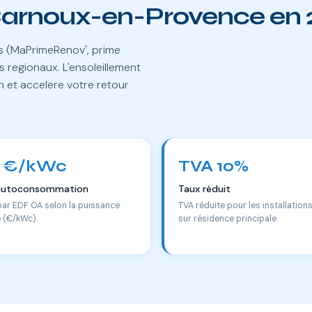
 Carnoux-en-Provence en
es (MaPrimeRenov', prime
 regionaux. L'ensoleillement
n et accelere votre retour
 €/kWc
TVA 10%
autoconsommation
Taux réduit
par EDF OA selon la puissance
TVA réduite pour les installation
e (€/kWc).
sur résidence principale.