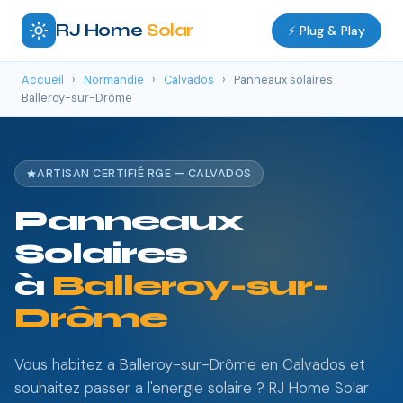
RJ Home
Solar
⚡ Plug & Play
Accueil
›
Normandie
›
Calvados
›
Panneaux solaires
Balleroy-sur-Drôme
ARTISAN CERTIFIÉ RGE — CALVADOS
Panneaux
Solaires
à
Balleroy-sur-
Drôme
Vous habitez a Balleroy-sur-Drôme en Calvados et
souhaitez passer a l'energie solaire ? RJ Home Solar