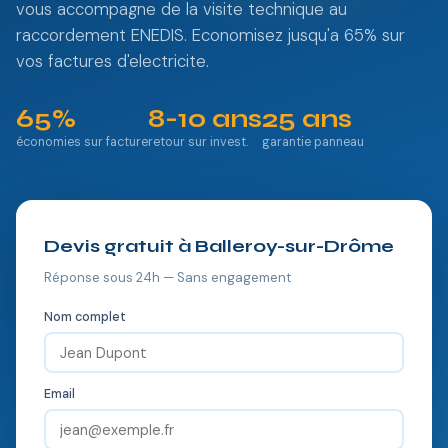
vous accompagne de la visite technique au
raccordement ENEDIS. Economisez jusqu'a 65% sur
vos factures d'electricite.
65%
8-10 ans
25 ans
économies sur facture
retour sur invest.
garantie panneau
Devis gratuit à Balleroy-sur-Drôme
Réponse sous 24h — Sans engagement
Nom complet
Email