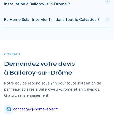
à Balleroy-sur-Drôme. Si votre bien est classé ou en zone
installation à Balleroy-sur-Drôme ?
protégée en Calvados, des règles spécifiques peuvent
s'appliquer. RJ Home Solar gère toutes ces démarches sans
Avec l'ensoleillement en Calvados, le retour sur
surcoût.
RJ Home Solar intervient-il dans tout le Calvados ?
investissement est atteint en 8-10 ans pour une installation
standard. L'electricite produite est ensuite quasi gratuite
Oui, RJ Home Solar intervient sur l'ensemble du Calvados,
pendant 15 a 20 ans, soit des economies cumulees de 20
dont Balleroy-sur-Drôme et toutes les communes alentour.
000 a 40 000 €.
Nos équipes certifiées RGE se déplacent sans frais
supplémentaires.
CONTACT
Demandez votre devis
à Balleroy-sur-Drôme
Notre équipe répond sous 24h pour toute installation de
panneaux solaires à Balleroy-sur-Drôme et en Calvados.
Gratuit, sans engagement.
contact@rj-home-solar.fr