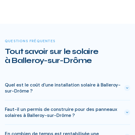
QUESTIONS FRÉQUENTES
Tout savoir sur le solaire
à Balleroy-sur-Drôme
Quel est le coût d'une installation solaire à Balleroy-
sur-Drôme ?
Le prix varie entre 5 000 € et 15 000 € selon la puissance (3
Faut-il un permis de construire pour des panneaux
à 9 kWc). Après les aides disponibles en Calvados
solaires à Balleroy-sur-Drôme ?
(MaPrimeRénov', prime autoconsommation, TVA réduite), le
reste à charge peut descendre sous 4 000 € pour une
En général, une simple déclaration préalable de travaux suffit
installation standard de 3 kWc.
En combien de temps est rentabilisée une