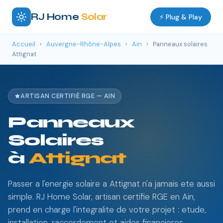
RJ Home
Solar
⚡ Plug & Play
Accueil
›
Auvergne-Rhône-Alpes
›
Ain
›
Panneaux solaires
Attignat
ARTISAN CERTIFIÉ RGE — AIN
Panneaux
Solaires
à
Attignat
Passer a l'energie solaire a Attignat n'a jamais ete aussi
simple. RJ Home Solar, artisan certifie RGE en Ain,
prend en charge l'integralite de votre projet : etude,
installation, raccordement et aides financieres.