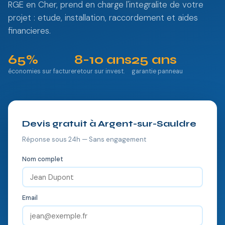
RGE en Cher, prend en charge l'integralite de votre
projet : etude, installation, raccordement et aides
financieres.
65%
8-10 ans
25 ans
économies sur facture
retour sur invest.
garantie panneau
Devis gratuit à Argent-sur-Sauldre
Réponse sous 24h — Sans engagement
Nom complet
Email