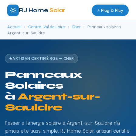
RJ Home
Solar
⚡ Plug & Play
Accueil
›
Centre-Val de Loire
›
Cher
›
Panneaux solaires
Argent-sur-Sauldre
ARTISAN CERTIFIÉ RGE — CHER
Panneaux
Solaires
à
Argent-sur-
Sauldre
Passer a l'energie solaire a Argent-sur-Sauldre n'a
jamais ete aussi simple. RJ Home Solar, artisan certifie