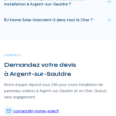
à Argent-sur-Sauldre. Si votre bien est classé ou en zone
installation à Argent-sur-Sauldre ?
protégée en Cher, des règles spécifiques peuvent
s'appliquer. RJ Home Solar gère toutes ces démarches sans
Avec l'ensoleillement en Cher, le retour sur investissement
surcoût.
RJ Home Solar intervient-il dans tout le Cher ?
est atteint en 8-10 ans pour une installation standard.
L'electricite produite est ensuite quasi gratuite pendant 15 a
Oui, RJ Home Solar intervient sur l'ensemble du Cher, dont
20 ans, soit des economies cumulees de 20 000 a 40 000
Argent-sur-Sauldre et toutes les communes alentour. Nos
€.
équipes certifiées RGE se déplacent sans frais
supplémentaires.
CONTACT
Demandez votre devis
à Argent-sur-Sauldre
Notre équipe répond sous 24h pour toute installation de
panneaux solaires à Argent-sur-Sauldre et en Cher. Gratuit,
sans engagement.
contact@rj-home-solar.fr