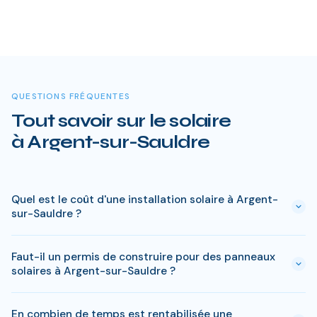
QUESTIONS FRÉQUENTES
Tout savoir sur le solaire
à Argent-sur-Sauldre
Quel est le coût d'une installation solaire à Argent-
sur-Sauldre ?
Le prix varie entre 5 000 € et 15 000 € selon la puissance (3
Faut-il un permis de construire pour des panneaux
à 9 kWc). Après les aides disponibles en Cher
solaires à Argent-sur-Sauldre ?
(MaPrimeRénov', prime autoconsommation, TVA réduite), le
reste à charge peut descendre sous 4 000 € pour une
En général, une simple déclaration préalable de travaux suffit
installation standard de 3 kWc.
En combien de temps est rentabilisée une