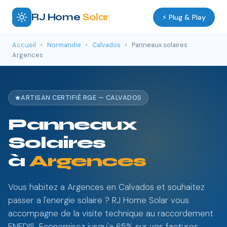
RJ Home
Solar
⚡ Plug & Play
Accueil
›
Normandie
›
Calvados
›
Panneaux solaires
Argences
ARTISAN CERTIFIÉ RGE — CALVADOS
Panneaux
Solaires
à
Argences
Vous habitez a Argences en Calvados et souhaitez
passer a l'energie solaire ? RJ Home Solar vous
accompagne de la visite technique au raccordement
ENEDIS. Economisez jusqu'a 65% sur vos factures