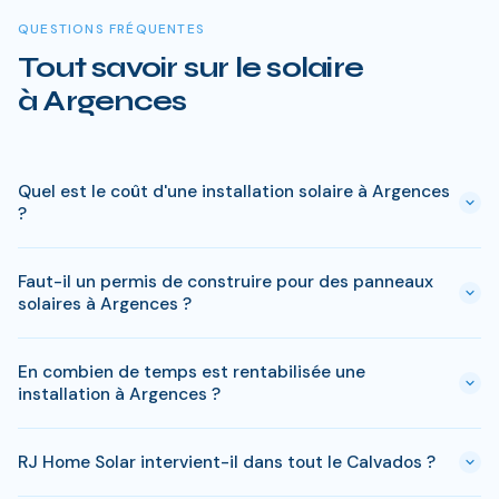
QUESTIONS FRÉQUENTES
Tout savoir sur le solaire
à Argences
Quel est le coût d'une installation solaire à Argences
?
Le prix varie entre 5 000 € et 15 000 € selon la puissance (3
Faut-il un permis de construire pour des panneaux
à 9 kWc). Après les aides disponibles en Calvados
solaires à Argences ?
(MaPrimeRénov', prime autoconsommation, TVA réduite), le
reste à charge peut descendre sous 4 000 € pour une
En général, une simple déclaration préalable de travaux suffit
installation standard de 3 kWc.
En combien de temps est rentabilisée une
à Argences. Si votre bien est classé ou en zone protégée en
installation à Argences ?
Calvados, des règles spécifiques peuvent s'appliquer. RJ
Home Solar gère toutes ces démarches sans surcoût.
Le retour sur investissement a Argences est estime entre 8-
RJ Home Solar intervient-il dans tout le Calvados ?
10 ans selon votre consommation. Les aides disponibles en
Calvados permettent de reduire significativement ce delai.