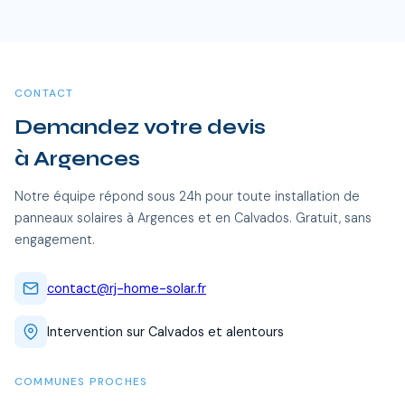
Oui, RJ Home Solar intervient sur l'ensemble du Calvados,
dont Argences et toutes les communes alentour. Nos
équipes certifiées RGE se déplacent sans frais
supplémentaires.
CONTACT
Demandez votre devis
à Argences
Notre équipe répond sous 24h pour toute installation de
panneaux solaires à Argences et en Calvados. Gratuit, sans
engagement.
contact@rj-home-solar.fr
Intervention sur Calvados et alentours
COMMUNES PROCHES