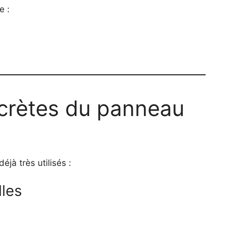
e :
ncrètes du panneau
éjà très utilisés :
lles