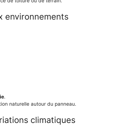
ce de toiture ou de terrain.
x environnements
ie
.
tion naturelle autour du panneau.
iations climatiques