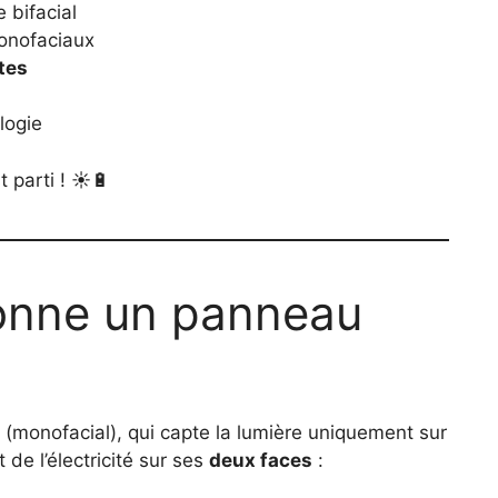
 bifacial
monofaciaux
tes
logie
 parti ! ☀️🔋
onne un panneau
(monofacial), qui capte la lumière uniquement sur
 de l’électricité sur ses
deux faces
: