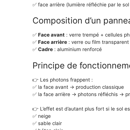
✅ face arrière (lumière réfléchie par le so
Composition d’un pannea
✅
Face avant
: verre trempé + cellules p
✅
Face arrière
: verre ou film transparent 
✅
Cadre
: aluminium renforcé
Principe de fonctionnem
👉 Les photons frappent :
✅ la face avant → production classique
✅ la face arrière → photons réfléchis → 
👉 L’effet est d’autant plus fort si le sol e
✅ neige
✅ sable clair