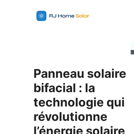
Aller
au
contenu
Panneau solaire
bifacial : la
technologie qui
révolutionne
l’énergie solaire