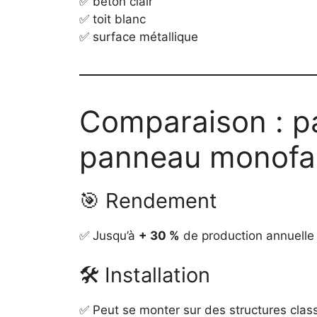
✅ béton clair
✅ toit blanc
✅ surface métallique
Comparaison : pa
panneau monofac
🎯 Rendement
✅ Jusqu’à
+ 30 %
de production annuelle 
🛠️ Installation
✅ Peut se monter sur des structures cla