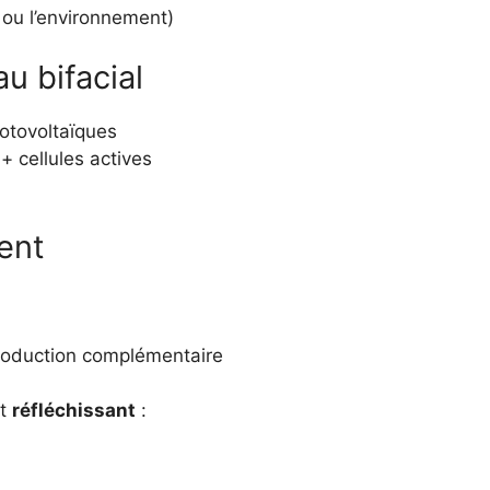
l ou l’environnement)
u bifacial
hotovoltaïques
+ cellules actives
ent
production complémentaire
st
réfléchissant
: