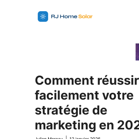
Aller
au
contenu
Comment réussir
facilement votre
stratégie de
marketing en 20
Julien Moreau
12 janvier 2026