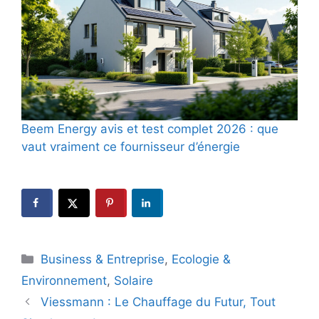
Beem Energy avis et test complet 2026 : que
vaut vraiment ce fournisseur d’énergie
Catégories
Business & Entreprise
,
Ecologie &
Environnement
,
Solaire
Viessmann : Le Chauffage du Futur, Tout