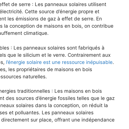
fet​ de serre :⁤ Les panneaux​ solaires utilisent
l’électricité. Cette source ​d’énergie propre et
nt les ‍émissions de gaz⁤ à effet de serre. En
s⁣ la ⁢conception de‍ maisons⁤ en bois, on contribue
chauffement climatique.
bles :⁢ Les panneaux solaires sont fabriqués à
s ​que ⁤le silicium⁢ et le ⁣verre. Contrairement aux⁢
s,‌
l’énergie solaire⁢ est une ‍ressource inépuisable
.
es, les propriétaires ‌de ⁤maisons ⁤en bois
essources naturelles.
rgies traditionnelles ⁣: Les maisons en bois
t des sources⁢ d’énergie fossiles telles que le gaz
neaux solaires dans la⁣ conception,⁣ on réduit ⁢la
es et polluantes. Les panneaux solaires
e directement ⁣sur place, offrant une indépendance‌