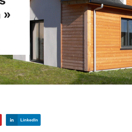
s
 »
LinkedIn