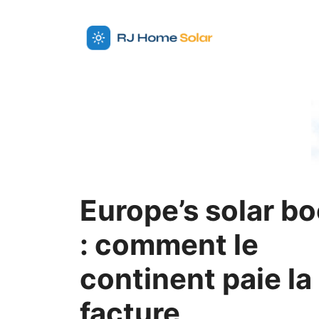
Aller
au
contenu
Europe’s solar b
: comment le
continent paie la
facture