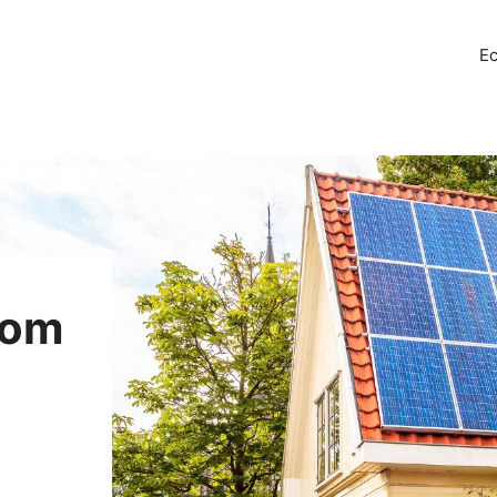
Ec
oom